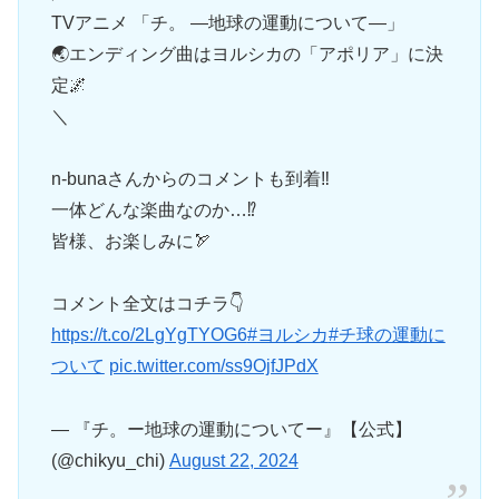
TVアニメ 「チ。 ―地球の運動について―」
🌏エンディング曲はヨルシカの「アポリア」に決
定🌌
＼
n-bunaさんからのコメントも到着‼
一体どんな楽曲なのか…⁉
皆様、お楽しみに🏹
コメント全文はコチラ👇
https://t.co/2LgYgTYOG6
#ヨルシカ
#チ球の運動に
ついて
pic.twitter.com/ss9OjfJPdX
— 『チ。ー地球の運動についてー』【公式】
(@chikyu_chi)
August 22, 2024