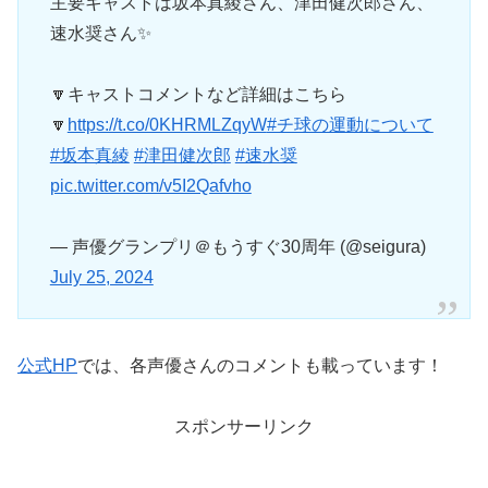
主要キャストは坂本真綾さん、津田健次郎さん、
速水奨さん✨
🔽キャストコメントなど詳細はこちら
🔽
https://t.co/0KHRMLZqyW
#チ球の運動について
#坂本真綾
#津田健次郎
#速水奨
pic.twitter.com/v5I2Qafvho
— 声優グランプリ＠もうすぐ30周年 (@seigura)
July 25, 2024
公式HP
では、各声優さんのコメントも載っています！
スポンサーリンク