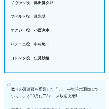
ノヴァク役：津田健次郎
フベルト役：速水奨
オクジー役：小西克幸
バデーニ役：中村悠一
ヨレンタ役：仁見紗綾
数々の漫画賞を受賞した『チ。 ―地球の運動につ
いて―』が10月にTVアニメ放送決定‼️