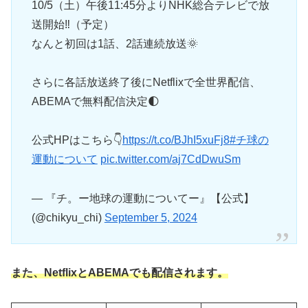
10/5（土）午後11:45分よりNHK総合テレビで放
送開始‼（予定）
なんと初回は1話、2話連続放送🌞
さらに各話放送終了後にNetflixで全世界配信、
ABEMAで無料配信決定🌓
公式HPはこちら👇
https://t.co/BJhI5xuFj8
#チ球の
運動について
pic.twitter.com/aj7CdDwuSm
— 『チ。ー地球の運動についてー』【公式】
(@chikyu_chi)
September 5, 2024
また、NetflixとABEMAでも配信されます。