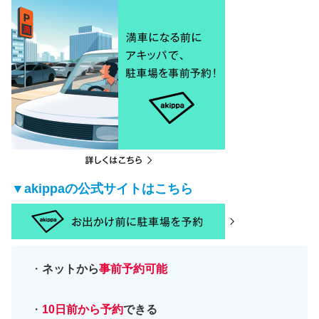
▼akippaの公式サイトはこちら
・
ネットから
事前予約可能
・
10日前から予約
できる