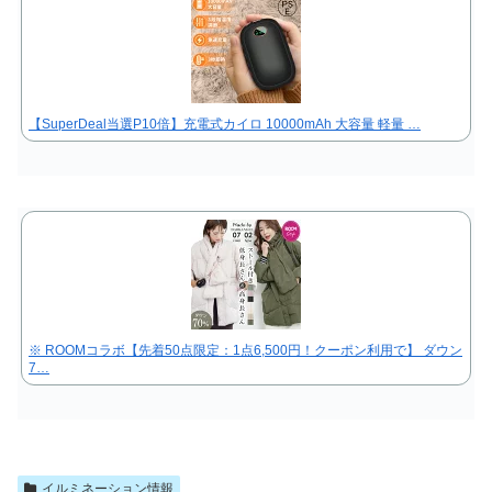
【SuperDeal当選P10倍】充電式カイロ 10000mAh 大容量 軽量 …
※ ROOMコラボ【先着50点限定：1点6,500円！クーポン利用で】 ダウン
7…
イルミネーション情報