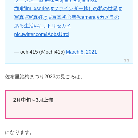
#fujifilm_xseries
#ファインダー越しの私の世界
#
写真
#写真好き
#写真初心者
#camera
#カメラの
ある生活
#キリトリセカイ
pic.twitter.com/lAobsUrrcI
— ochi415 (@ochi415)
March 8, 2021
佐布里池梅まつり2023の見ごろは、
2月中旬～3月上旬
になります。