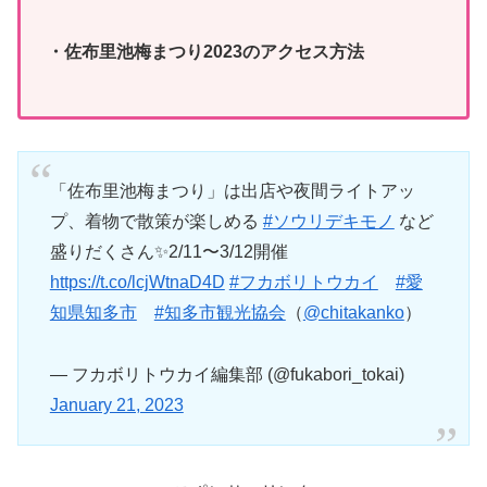
・佐布里池梅まつり2023のアクセス方法
「佐布里池梅まつり」は出店や夜間ライトアッ
プ、着物で散策が楽しめる
#ソウリデキモノ
など
盛りだくさん✨2/11〜3/12開催
https://t.co/lcjWtnaD4D
#フカボリトウカイ
#愛
知県知多市
#知多市観光協会
（
@chitakanko
）
— フカボリトウカイ編集部 (@fukabori_tokai)
January 21, 2023