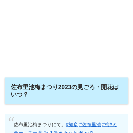
佐布里池梅まつり2023の見ごろ・開花は
いつ？
佐布里池梅まつりにて。
#知多
#佐布里池
#梅
#ミ
ラーレス一眼
#xt2
#fujifilm
#fujifilmxt2