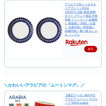
アラビア 24hトゥオキオ
ペアプレート20cm
1053571 北欧 食器 雑貨
ギフト ブランド食器 洋食
和食 フィンランド 結婚祝
い 新築祝い 内祝い お返
し 出産内祝い 快気祝い
結婚内祝い 贈り物 おしゃ
れ シンプル
楽天
で購
入
＼かわいいアラビアの「ムーミンマグ」／
【限定クーポン発行中】
アラビア ムーミン マグカ
ップ 300ml arabia