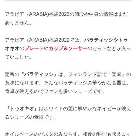
アラビア（ARABIA)福袋2023の値段や中身の情報はまだ
ありません。
アラビア（ARABIA)福袋2022では、
パラティッシ
や
トゥ
オキオ
の
プレート
や
カップ＆ソーサー
のセットなどが入っ
ていました。
定番の
『パラティッシ』
は、フィンランド語で「楽園」の
意味になります。そんなパラティッシの華やかな食器は、
食卓が映えるのでファンも多いシリーズです。
『トゥオキオ』
はホワイトの更に鮮やかなネイビーが映え
るシリーズの食器です。
オイルベースのパスタのみならず、和食の料理も映えます