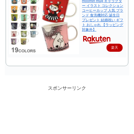
moomin mug キャラクタ
ー イラスト コレクション
コーヒーカップ 人気 ブラ
ンド 食洗機対応 誕生日
プレゼント 結婚祝い ギフ
ト おしゃれ 【ラッピング
対象外】
楽天
で購
入
スポンサーリンク