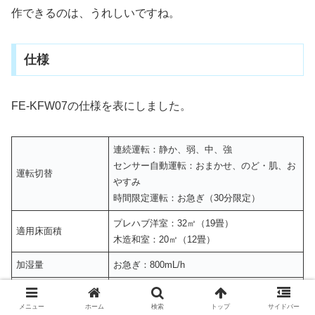
作できるのは、うれしいですね。
仕様
FE-KFW07の仕様を表にしました。
連続運転：静か、弱、中、強
センサー自動運転：おまかせ、のど・肌、お
運転切替
やすみ
時間限定運転：お急ぎ（30分限定）
プレハブ洋室：32㎡（19畳）
適用床面積
木造和室：20㎡（12畳）
加湿量
お急ぎ：800mL/h
強：700mL/h
中：500mL/h
メニュー
ホーム
検索
トップ
サイドバー
定格加湿能力