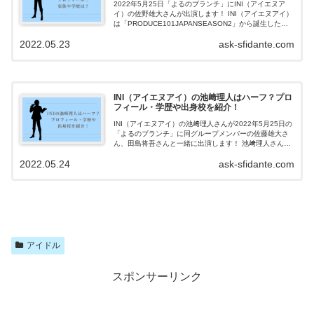
2022年5月25日「よるのブランチ」にINI（アイエヌア
イ）の佐野雄大さんが出演します！ INI（アイエヌアイ）
は「PRODUCE101JAPANSEASON2」から誕生したボ
ーイズグループです。 INI（アイエヌアイ）の佐野雄大さ
2022.05.23
ask-sfidante.com
んは「...
INI（アイエヌアイ）の池﨑理人はハーフ？プロ
フィール・学歴や出身校を紹介！
INI（アイエヌアイ）の池﨑理人さんが2022年5月25日の
「よるのブランチ」に同グループメンバーの佐藤雄大さ
ん、田島将吾さんと一緒に出演します！ 池﨑理人さん
は、オーデション番組
2022.05.24
ask-sfidante.com
「PRODUCE101JAPANSEASON2」で最終順位9...
アイドル
スポンサーリンク