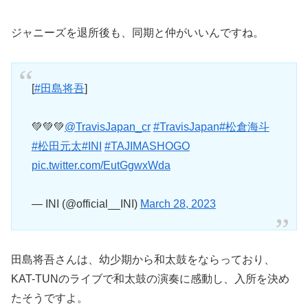
ジャニーズを退所後も、同期と仲がいいんですね。
[
#田島将吾
]
💚💚💚
@TravisJapan_cr
#TravisJapan
#松倉海斗
#松田元太
#INI
#TAJIMASHOGO
pic.twitter.com/EutGgwxWda
— INI (@official__INI)
March 28, 2023
田島将吾さんは、幼少期から和太鼓をならっており、
KAT-TUNのライブで和太鼓の演奏に感動し、入所を決め
たそうですよ。