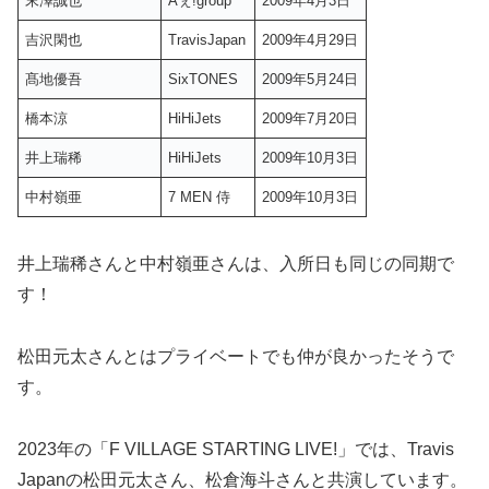
末澤誠也
Aぇ!group
2009年4月3日
吉沢閑也
TravisJapan
2009年4月29日
髙地優吾
SixTONES
2009年5月24日
橋本涼
HiHiJets
2009年7月20日
井上瑞稀
HiHiJets
2009年10月3日
中村嶺亜
7 MEN 侍
2009年10月3日
井上瑞稀さんと中村嶺亜さんは、入所日も同じの同期で
す！
松田元太さんとはプライベートでも仲が良かったそうで
す。
2023年の「F VILLAGE STARTING LIVE!」では、Travis
Japanの松田元太さん、松倉海斗さんと共演しています。