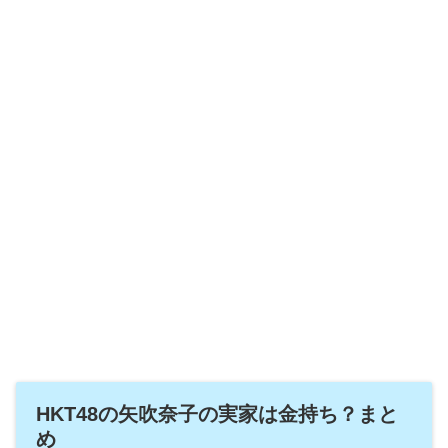
HKT48の矢吹奈子の実家は金持ち？まと
め