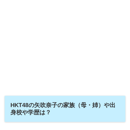
HKT48の矢吹奈子の家族（母・姉）や出
身校や学歴は？