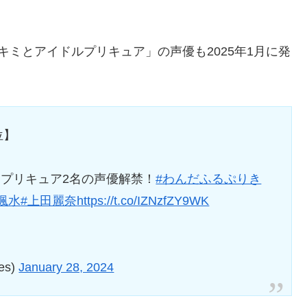
ミとアイドルプリキュア」の声優も2025年1月に発
位】
プリキュア2名の声優解禁！
#わんだふるぷりき
颯水
#上田麗奈
https://t.co/IZNzfZY9WK
es)
January 28, 2024