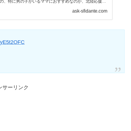
生の、特に男の子がいるママにおすすめなのが、北陸応援割
...
ask-sfidante.com
6zyE5t2OFC
ンサーリンク