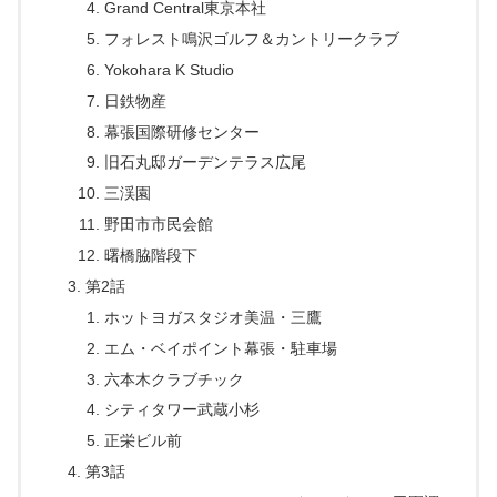
Grand Central東京本社
フォレスト鳴沢ゴルフ＆カントリークラブ
Yokohara K Studio
日鉄物産
幕張国際研修センター
旧石丸邸ガーデンテラス広尾
三渓園
野田市市民会館
曙橋脇階段下
第2話
ホットヨガスタジオ美温・三鷹
エム・ベイポイント幕張・駐車場
六本木クラブチック
シティタワー武蔵小杉
正栄ビル前
第3話