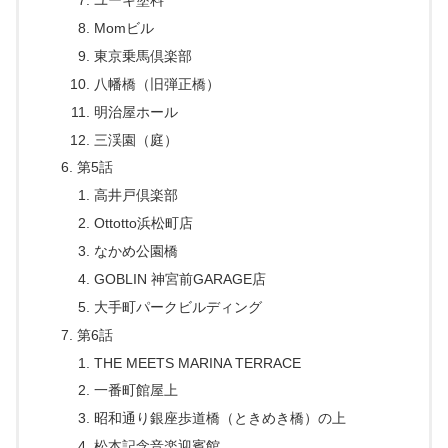
ユーキ塗料
Momビル
東京乗馬倶楽部
八幡橋（旧弾正橋）
明治屋ホール
三渓園（庭）
第5話
高井戸倶楽部
Ottotto浜松町店
なかめ公園橋
GOBLIN 神宮前GARAGE店
大手町パークビルディング
第6話
THE MEETS MARINA TERRACE
一番町館屋上
昭和通り銀座歩道橋（ときめき橋）の上
松本記念音楽迎賓館