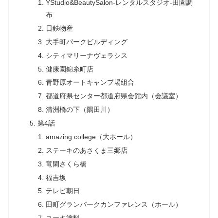
YStudio&BeautySalon-レンタルスタジオ‐田園調
布
日鉄物産
大手町パークビルディング
シティマリーナヴェラシス
健康園錦糸町店
青野原オートキャンプ場組合
都道府県センター都道府県会館内（会議室）
清洲橋の下（隅田川）
第4話
amazing college（大ホール）
ステーキのあさくま三郷店
竜閑さくら橋
福吉坂
テレビ朝日
田町グランパークカンファレンス（ホール）