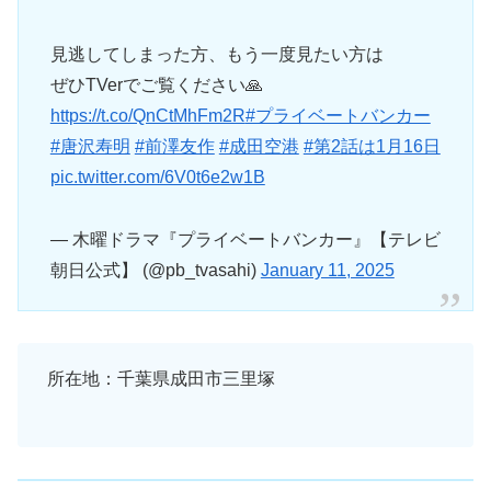
見逃してしまった方、もう一度見たい方は
ぜひTVerでご覧ください🙏
https://t.co/QnCtMhFm2R
#プライベートバンカー
#唐沢寿明
#前澤友作
#成田空港
#第2話は1月16日
pic.twitter.com/6V0t6e2w1B
— 木曜ドラマ『プライベートバンカー』【テレビ
朝日公式】 (@pb_tvasahi)
January 11, 2025
所在地：千葉県成田市三里塚