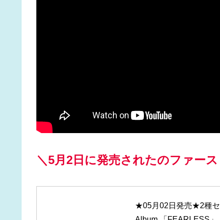
＼5月2日に発売されたのファー
★05月02日発売★2種セット+
Album 「FEARLESS」 