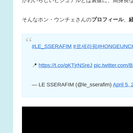
かわいらしいビジュアルとは裏腹に、高身長
そんなホン・ウンチェさんの
プロフィール
、
#LE_SSERAFIM
#르세라핌
#HONGEUNC
📍
https://t.co/qKTjrNSreJ
pic.twitter.co
— LE SSERAFIM (@le_sserafim)
April 5,