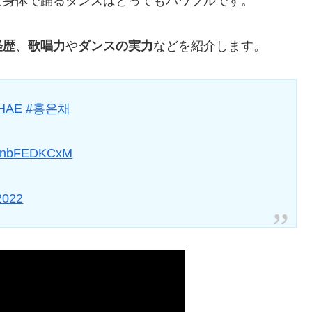
な身体で踊るダンスはとってもパワフルです。
経歴
、
歌唱力
や
ダンスの実力
などを紹介します。
HAE
#홍은채
m/BnbFEDKCxM
 2022